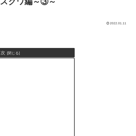
スクワ編～③～
2022.01.11
目次