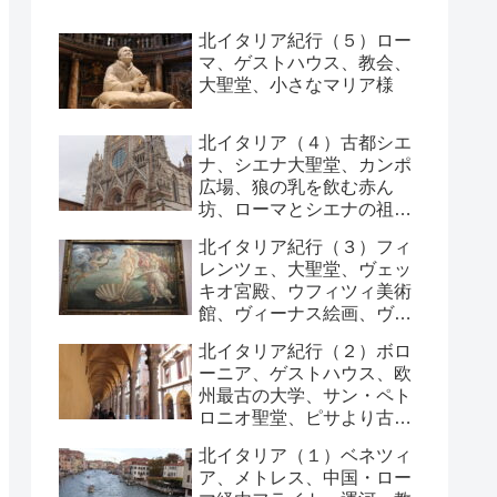
北イタリア紀行（５）ロー
マ、ゲストハウス、教会、
大聖堂、小さなマリア様
北イタリア（４）古都シエ
ナ、シエナ大聖堂、カンポ
広場、狼の乳を飲む赤ん
坊、ローマとシエナの祖
先、列車
北イタリア紀行（３）フィ
レンツェ、大聖堂、ヴェッ
キオ宮殿、ウフィツィ美術
館、ヴィーナス絵画、ヴェ
ッキオ橋、
北イタリア紀行（２）ボロ
ーニア、ゲストハウス、欧
州最古の大学、サン・ペト
ロニオ聖堂、ピサより古い
斜塔
北イタリア（１）ベネツィ
ア、メトレス、中国・ロー