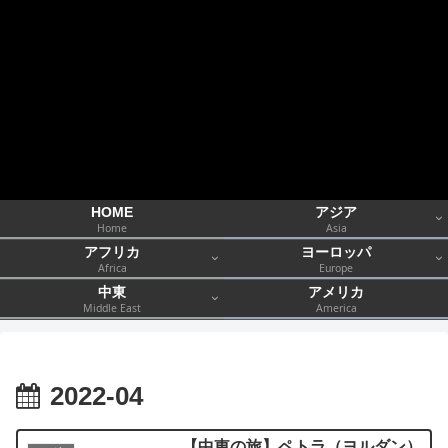
HOME
アジア
Home
Asia
アフリカ
ヨーロッパ
Africa
Europe
中東
アメリカ
Middle East
America
2022-04
【中東の旅】ペトラ（ヨルダン）