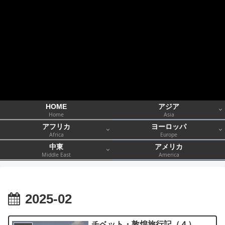
HOME
アジア
Home
Asia
アフリカ
ヨーロッパ
Africa
Europe
中東
アメリカ
Middle East
America
2025-02
チベット・敦煌旅行記（４）