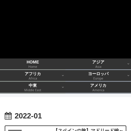
HOME
アジア
Home
Asia
アフリカ
ヨーロッパ
Africa
Europe
中東
アメリカ
Middle East
America
2022-01
【スペインの旅】マドリード編～