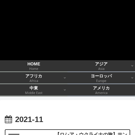
HOME
アジア
Home
Asia
アフリカ
ヨーロッパ
Africa
Europe
中東
アメリカ
Middle East
America
2021-11
【ロシア・ウクライナの旅】サン