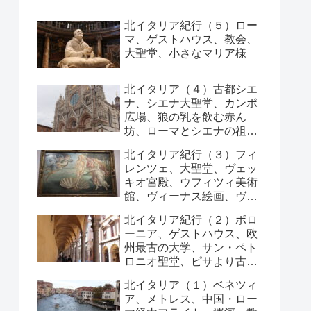
北イタリア紀行（５）ロー
マ、ゲストハウス、教会、
大聖堂、小さなマリア様
北イタリア（４）古都シエ
ナ、シエナ大聖堂、カンポ
広場、狼の乳を飲む赤ん
坊、ローマとシエナの祖
先、列車
北イタリア紀行（３）フィ
レンツェ、大聖堂、ヴェッ
キオ宮殿、ウフィツィ美術
館、ヴィーナス絵画、ヴェ
ッキオ橋、
北イタリア紀行（２）ボロ
ーニア、ゲストハウス、欧
州最古の大学、サン・ペト
ロニオ聖堂、ピサより古い
斜塔
北イタリア（１）ベネツィ
ア、メトレス、中国・ロー