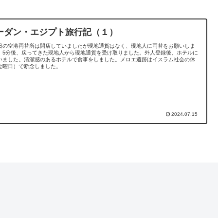
ーダン・エジプト旅行記（１）
日の空港両替所は開店していましたが現地通貨はなく、現地人に両替をお願いしま
。5分後、戻ってきた現地人から現地通貨を受け取りました。外人登録後、ホテルに
いました。清潔感のあるホテルで食事をしました。メロエ遺跡はイスラム社会の休
金曜日）で断念しました。
2024.07.15