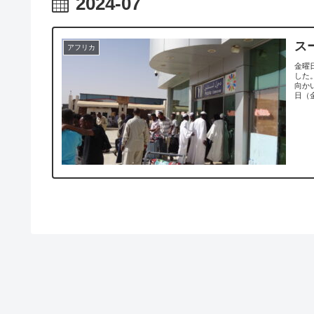
2024-07
ス
アフリカ
金曜
した
向か
日（