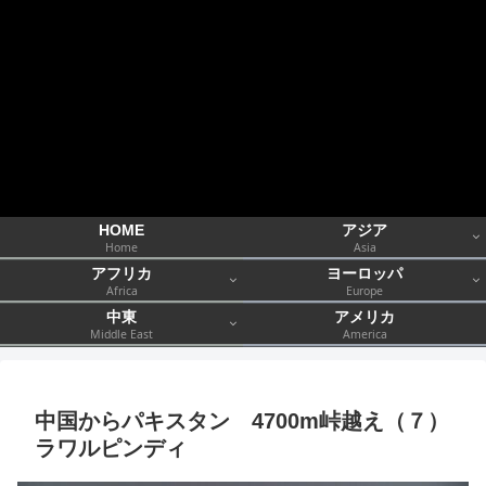
HOME
アジア
Home
Asia
アフリカ
ヨーロッパ
Africa
Europe
中東
アメリカ
Middle East
America
中国からパキスタン 4700m峠越え（７）
ラワルピンディ