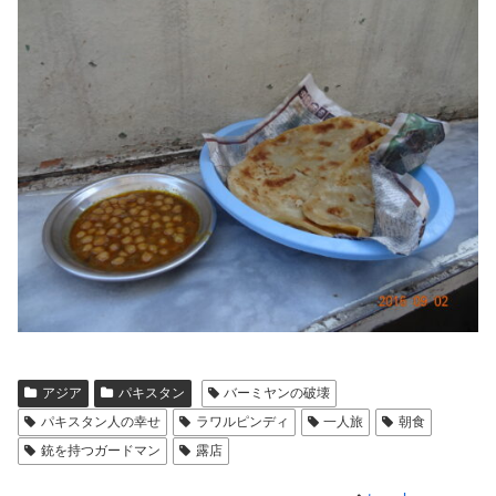
アジア
パキスタン
バーミヤンの破壊
パキスタン人の幸せ
ラワルピンディ
一人旅
朝食
銃を持つガードマン
露店