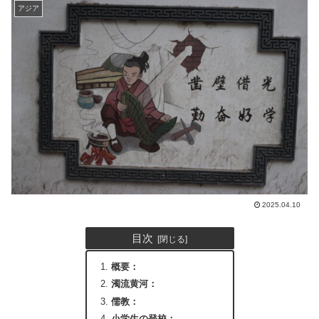
アジア
2025.04.10
目次
概要：
濁流黄河：
儒教：