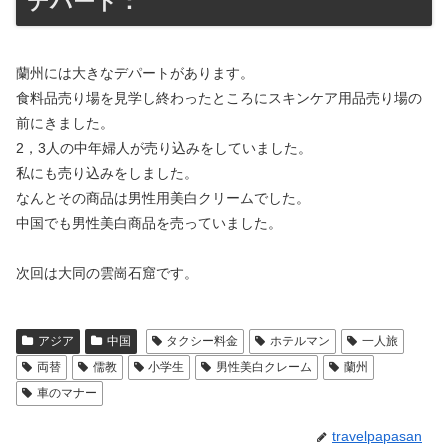
デパート：
蘭州には大きなデパートがあります。
食料品売り場を見学し終わったところにスキンケア用品売り場の
前にきました。
2，3人の中年婦人が売り込みをしていました。
私にも売り込みをしました。
なんとその商品は男性用美白クリームでした。
中国でも男性美白商品を売っていました。
次回は大同の雲崗石窟です。
アジア
中国
タクシー料金
ホテルマン
一人旅
両替
儒教
小学生
男性美白クレーム
蘭州
車のマナー
travelpapasan