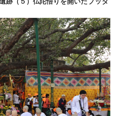
遺跡（５）仏陀悟りを開いたブッダ