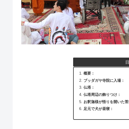
概要：
ブッダガヤ寺院に入場：
仏塔：
仏塔周辺の飾りつけ：
お釈迦様が悟りを開いた菩
足元で犬が昼寝：