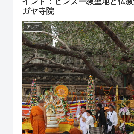
インド：ヒンズー教聖地と仏教
ガヤ寺院
アジア