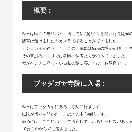
概要：
今日は民泊の無料バイク送迎で仏陀が悟りを開いた菩提樹
携帯は預けましたがカメラで撮ることができました。
アショカ王が建立した、この寺院には52mの塔がそびえた
その菩提樹の回りでは各国の信者たちが祈っていました。
犬がベンチに座っている私の隣に寝ころび、お昼寝です。
ブッダガヤ寺院に入場：
今日はブッダガヤにある、寺院に行きます。
仏陀が悟りを開いた、この地の中心寺院です。
民泊には、ここにバイクで送迎してくれるサービスがあり
10分もかからずに着きました。