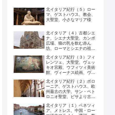
北イタリア紀行（５）ロー
マ、ゲストハウス、教会、
大聖堂、小さなマリア様
北イタリア（４）古都シエ
ナ、シエナ大聖堂、カンポ
広場、狼の乳を飲む赤ん
坊、ローマとシエナの祖
先、列車
北イタリア紀行（３）フィ
レンツェ、大聖堂、ヴェッ
キオ宮殿、ウフィツィ美術
館、ヴィーナス絵画、ヴェ
ッキオ橋、
北イタリア紀行（２）ボロ
ーニア、ゲストハウス、欧
州最古の大学、サン・ペト
ロニオ聖堂、ピサより古い
斜塔
北イタリア（１）ベネツィ
ア、メトレス、中国・ロー